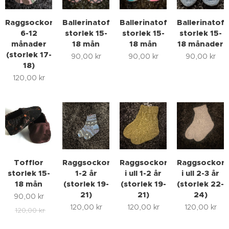
Raggsockor
Ballerinatofflor
Ballerinatofflor
Ballerinatoff
6-12
storlek 15-
storlek 15-
storlek 15-
månader
18 mån
18 mån
18 månader
(storlek 17-
90,00
kr
90,00
kr
90,00
kr
18)
120,00
kr
Tofflor
Raggsockor
Raggsockor
Raggsockor
storlek 15-
1-2 år
i ull 1-2 år
i ull 2-3 år
18 mån
(storlek 19-
(storlek 19-
(storlek 22-
21)
21)
24)
90,00
kr
120,00
kr
120,00
kr
120,00
kr
120,00
kr