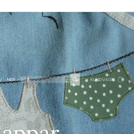
MER
KUNDVAGN
lappar