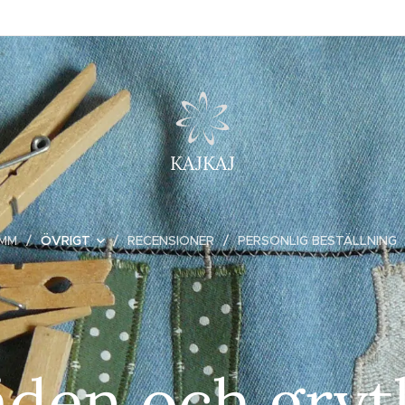
KAJKAJ
 MM
ÖVRIGT
RECENSIONER
PERSONLIG BESTÄLLNING
äden och gryt