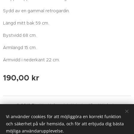
Sydd av en gammal retrogardin.
Längd mitt bak 59 cm.
Bystvidd 68 cm.
Ärmlängd 15 cm.
Ärmvidd i nederkant 22 cm.
190,00
kr
© 2019 Birgitte Holmqvist, Knivsta. Alla rättigheter
reserverade. kajkajtextil@gmail.com
Vi använder cookies för att möjliggöra en korrekt funktion
Cookies
och säkerhet på vår hemsida, och för att erbjuda dig bästa
möjliga användarupplevelse.