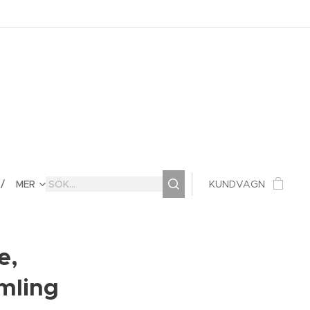
MER
KUNDVAGN
e,
mling