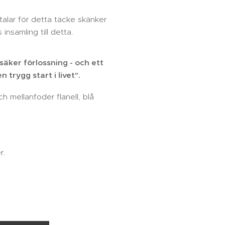
talar för detta täcke skänker
s insamling till detta.
äker förlossning - och ett
 trygg start i livet".
h mellanfoder flanell, blå
r.