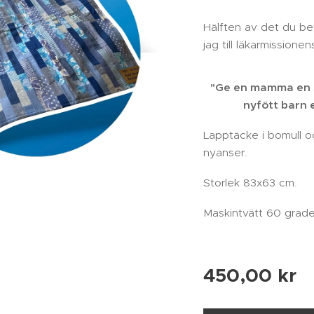
Hälften av det du be
jag till läkarmissionen
"Ge en mamma en s
nyfött barn en
Lapptäcke i bomull oc
nyanser.
Storlek 83x63 cm.
Maskintvätt 60 grade
450,00
kr