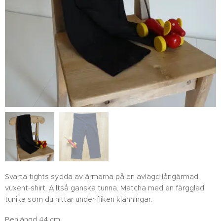
Svarta tights sydda av ärmarna på en avlagd långärmad
vuxent-shirt. Alltså ganska tunna. Matcha med en färgglad
tunika som du hittar under fliken klänningar.
Benlängd 44 cm