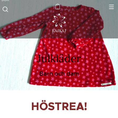
KAJKAJ
Julkläder
Barn och dam
HÖSTREA
!