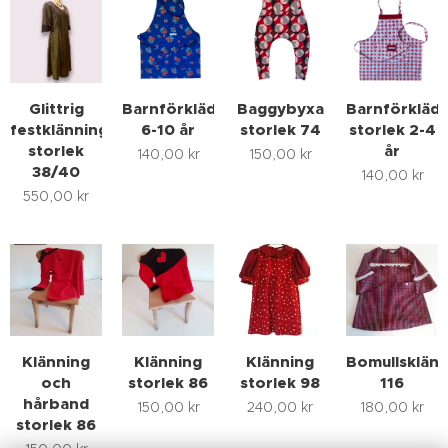
Glittrig
Barnförkläde
Baggybyxa
Barnförkläd
festklänning
6-10 år
storlek 74
storlek 2-4
storlek
år
140,00
kr
150,00
kr
38/40
140,00
kr
550,00
kr
Klänning
Klänning
Klänning
Bomullsklänn
och
storlek 86
storlek 98
116
hårband
150,00
kr
240,00
kr
180,00
kr
storlek 86