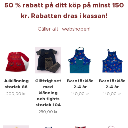
50 % rabatt på ditt köp på minst 150
kr. Rabatten dras i kassan!
Gäller allt i webshopen!
Julklänning
Glittrigt set
Barnförkläde
Barnförkläd
storlek 86
med
2-4 år
2-4 år
klänning
200,00
kr
140,00
kr
140,00
kr
och tights
storlek 104
250,00
kr