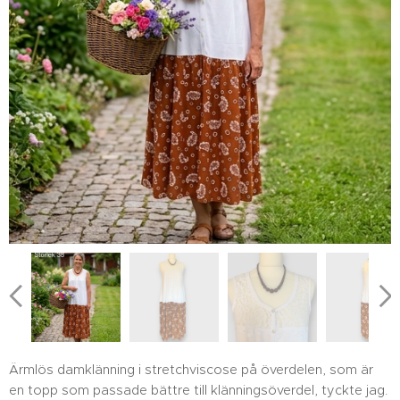
Ärmlös damklänning i stretchviscose på överdelen, som är
en topp som passade bättre till klänningsöverdel, tyckte jag.