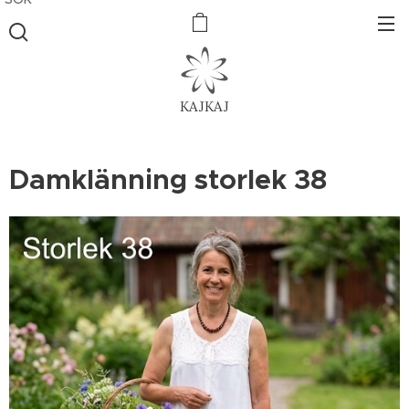
KAJKAJ
Damklänning storlek 38