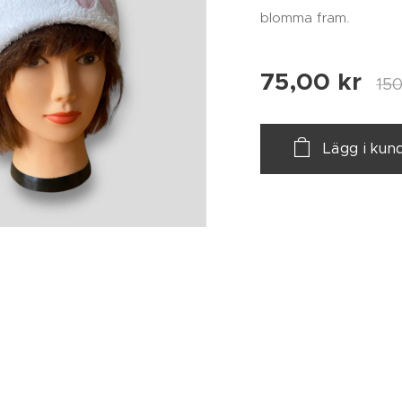
blomma fram.
75,00
kr
150
Lägg i kun