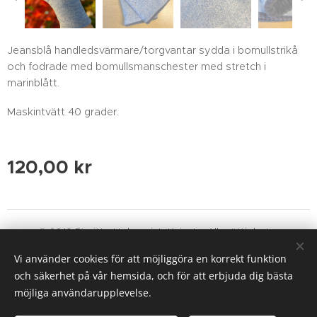
Jeansblå handledsvärmare/torgvantar sydda i bomullstrikå
och fodrade med bomullsmanschester med stretch i
marinblått.
Maskintvätt 40 grader.
120,00
kr
© 2019 Birgitte Holmqvist, Knivsta. Alla rättigheter
reserverade. kajkajtextil@gmail.com
Vi använder cookies för att möjliggöra en korrekt funktion
Cookies
och säkerhet på vår hemsida, och för att erbjuda dig bästa
möjliga användarupplevelse.