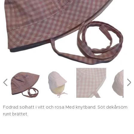
Fin dekårsöm runt brättet
Fodrad solhatt i vitt och rosa Med knytband. Söt dekårsöm
runt brättet.